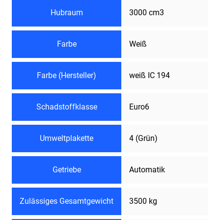
Hubraum
3000 cm3
Farbe
Weiß
Farbe (Hersteller)
weiß IC 194
Schadstoffklasse
Euro6
Umweltplakette
4 (Grün)
Getriebe
Automatik
Zulässiges Gesamtgewicht
3500 kg