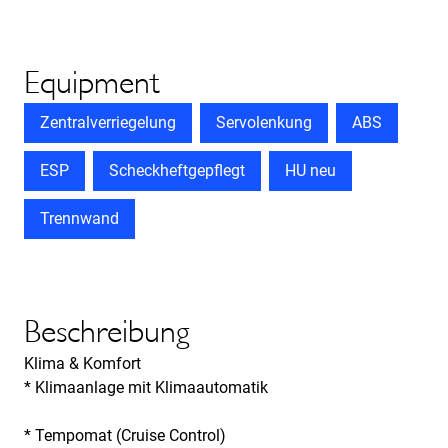
Equipment
Zentralverriegelung
Servolenkung
ABS
ESP
Scheckheftgepflegt
HU neu
Trennwand
Beschreibung
Klima & Komfort
* Klimaanlage mit Klimaautomatik
* Tempomat (Cruise Control)