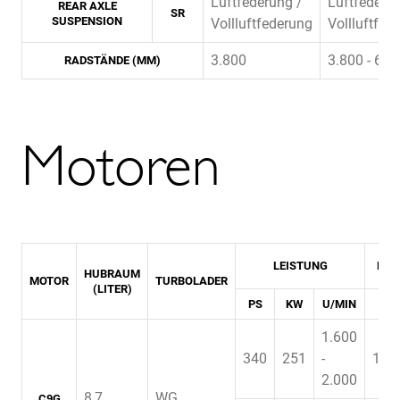
Luftfederung /
Luftfederun
REAR AXLE
SR
SUSPENSION
Vollluftfederung
Vollluftfed
3.800
3.800 - 6.3
RADSTÄNDE (MM)
Motoren
LEISTUNG
DR
HUBRAUM
MOTOR
TURBOLADER
(LITER)
PS
KW
U/MIN
NM
1.600
340
251
-
1.5
2.000
8,7
WG
C9G