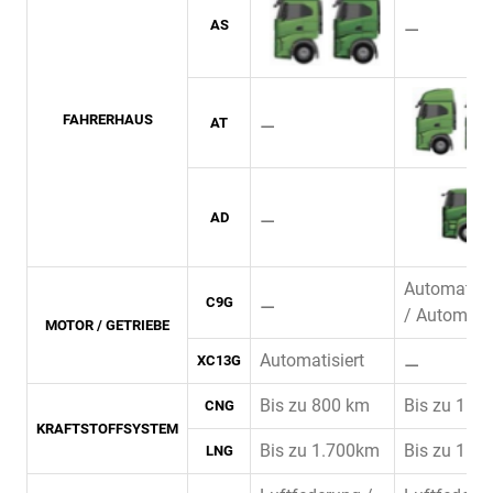
⚊
AS
FAHRERHAUS
⚊
AT
⚊
AD
Automatisie
⚊
C9G
/ Automati
MOTOR / GETRIEBE
Automatisiert
⚊
XC13G
Bis zu 800 km
Bis zu 1.0
CNG
KRAFTSTOFFSYSTEM
Bis zu 1.700km
Bis zu 1.7
LNG