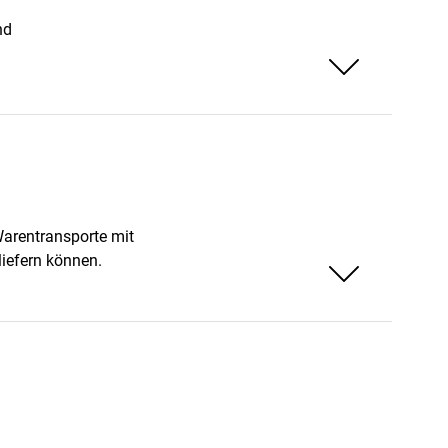
nd
Weniger anzeigen
arentransporte mit
liefern können.
Weniger anzeigen