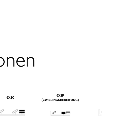
ionen
MASCHINE
6X2P
6X2C
4X2
(ZWILLINGSBEREIFUNG)