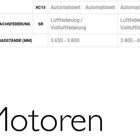
Automatisiert
Automatisiert
Automati
XC13
Luftfederung /
Luftfede
RACHSFEDERUNG
SR
Vollluftfederung
Vollluft
3.650 - 3.800
3.800 - 
RADSTÄNDE (MM)
otoren