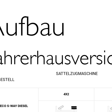
ufbau
ahrerhausvers
ATTELZUG
ESTELL
4X2
VECO S-WAY DIESEL