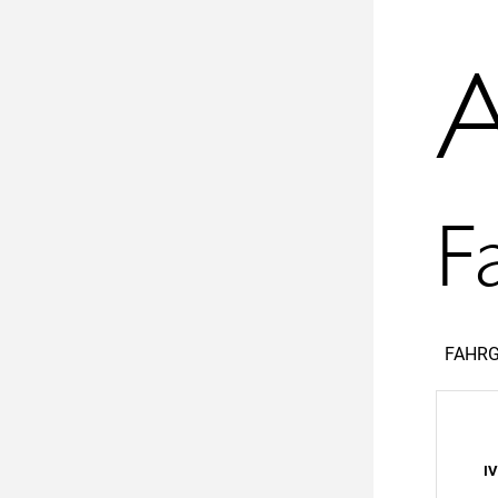
A
F
S
FAHRG
I