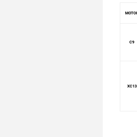
MOTO
C9
XC13