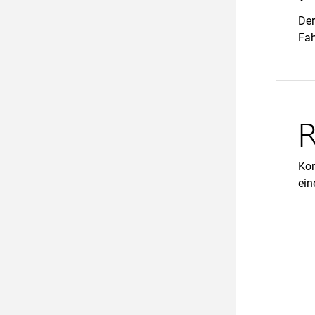
Der
Fah
R
Kom
ein