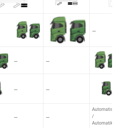
⚊
⚊
⚊
⚊
⚊
⚊
⚊
Automatisiert
⚊
⚊
/
⚊
Automatik