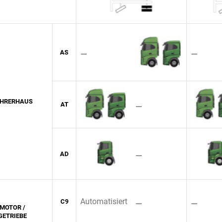
⚊
⚊
AS
AHRERHAUS
⚊
AT
⚊
AD
Automatisiert
⚊
⚊
C9
MOTOR /
GETRIEBE