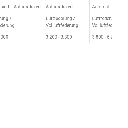
siert
Automatisiert
Automatisiert
Automatisiert
Au
rung /
Luftfederung /
Luftfederung /
federung
Vollluftfederung
Vollluftfederung
4.000
3.200 - 3.300
3.800 - 6.700